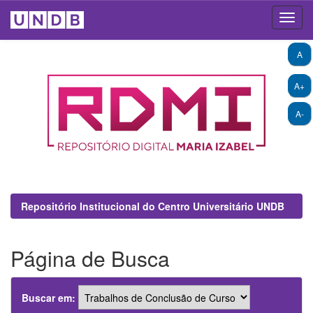
Skip
A
navigation
A+
A-
Repositório Institucional do Centro Universitário UNDB
Página de Busca
Buscar em: