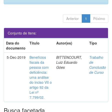
Anterior
1
Póximo
Conjunto de itens:
Data do
Título
Autor(es)
Tipo
documento
5-Dec-2019
Benefícios
BITTENCOURT,
Trabalho
fiscais da
Luiz Eduardo
de
pessoa com
Góes
Conclusão
deficiência:
de Curso
uma análise
do inciso VII o
artigo 92 da
Lei nº
7.799/02.
Busca facetada