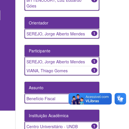
BITTENCOURT, Luiz Eduardo
Góes
Orientador
SEREJO, Jorge Alberto Mendes
1
Participante
SEREJO, Jorge Alberto Mendes
1
VIANA, Thiago Gomes
1
Assunto
Benefício Fiscal
1
Instituição Acadêmica
Centro Universitário - UNDB
1