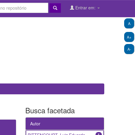
Entrar em:
A
A+
A-
Busca facetada
Autor
1