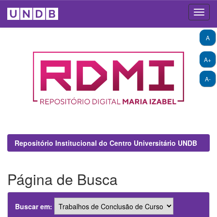
Skip
A
navigation
A+
A-
Repositório Institucional do Centro Universitário UNDB
Página de Busca
Buscar em: