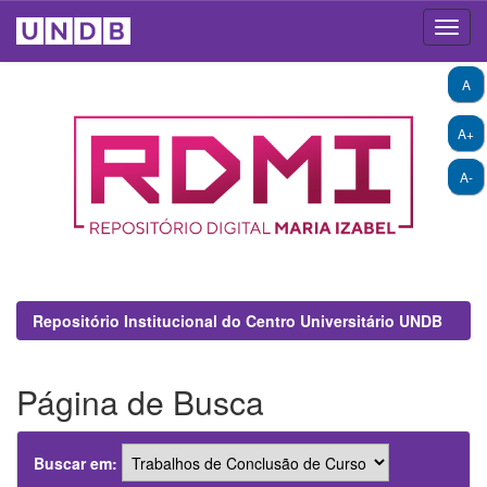
Skip
A
navigation
A+
A-
Repositório Institucional do Centro Universitário UNDB
Página de Busca
Buscar em: