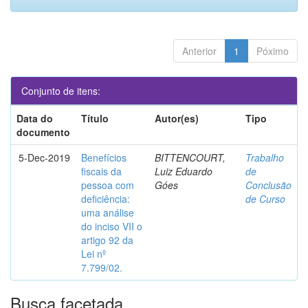
Anterior
1
Póximo
Conjunto de itens:
Data do
Título
Autor(es)
Tipo
documento
5-Dec-2019
Benefícios
BITTENCOURT,
Trabalho
fiscais da
Luiz Eduardo
de
pessoa com
Góes
Conclusão
deficiência:
de Curso
uma análise
do inciso VII o
artigo 92 da
Lei nº
7.799/02.
Busca facetada