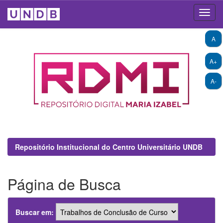
Skip
A
navigation
A+
A-
Repositório Institucional do Centro Universitário UNDB
Página de Busca
Buscar em: