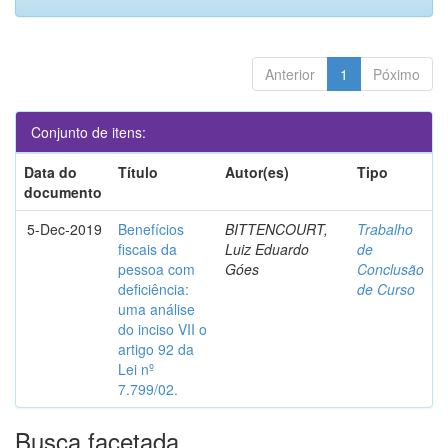
Anterior
1
Póximo
Conjunto de itens:
Data do
Título
Autor(es)
Tipo
documento
5-Dec-2019
Benefícios
BITTENCOURT,
Trabalho
fiscais da
Luiz Eduardo
de
pessoa com
Góes
Conclusão
deficiência:
de Curso
uma análise
do inciso VII o
artigo 92 da
Lei nº
7.799/02.
Busca facetada