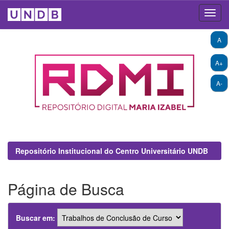
Skip
A
navigation
A+
A-
Repositório Institucional do Centro Universitário UNDB
Página de Busca
Buscar em: