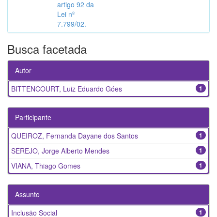
artigo 92 da
Lei nº
7.799/02.
Busca facetada
Autor
BITTENCOURT, Luiz Eduardo Góes
1
Participante
QUEIROZ, Fernanda Dayane dos Santos
1
SEREJO, Jorge Alberto Mendes
1
VIANA, Thiago Gomes
1
Assunto
Inclusão Social
1