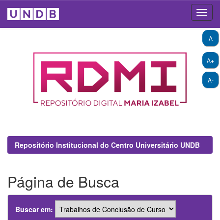
Skip
A
navigation
A+
A-
Repositório Institucional do Centro Universitário UNDB
Página de Busca
Buscar em: