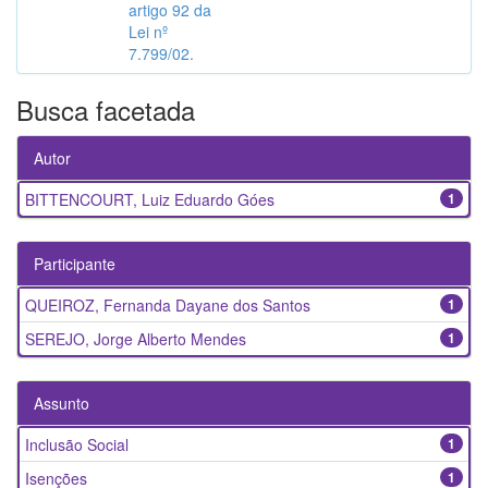
artigo 92 da
Lei nº
7.799/02.
Busca facetada
Autor
BITTENCOURT, Luiz Eduardo Góes
1
Participante
QUEIROZ, Fernanda Dayane dos Santos
1
SEREJO, Jorge Alberto Mendes
1
Assunto
Inclusão Social
1
Isenções
1