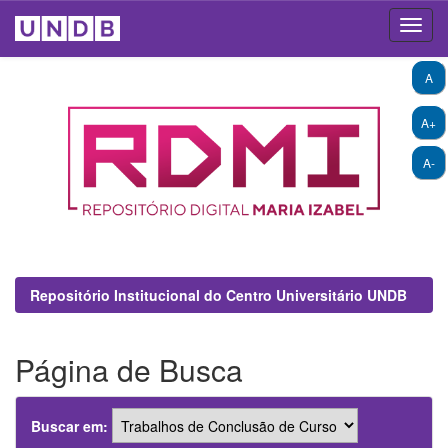
Skip
A
navigation
A+
A-
Repositório Institucional do Centro Universitário UNDB
Página de Busca
Buscar em: