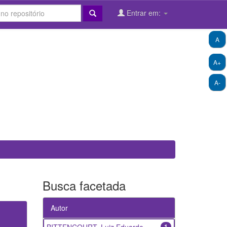
Entrar em:
A
A+
A-
Busca facetada
Autor
1