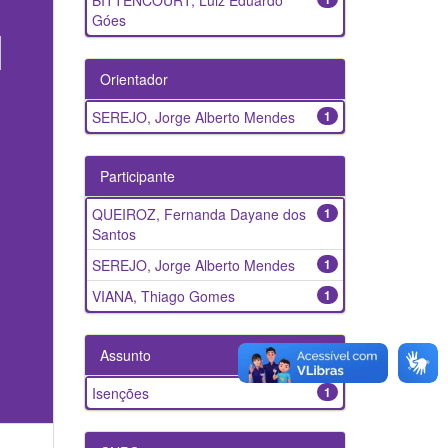
BITTENCOURT, Luiz Eduardo
Góes
Orientador
SEREJO, Jorge Alberto Mendes
1
Participante
QUEIROZ, Fernanda Dayane dos
1
Santos
SEREJO, Jorge Alberto Mendes
1
VIANA, Thiago Gomes
1
Assunto
Isenções
1