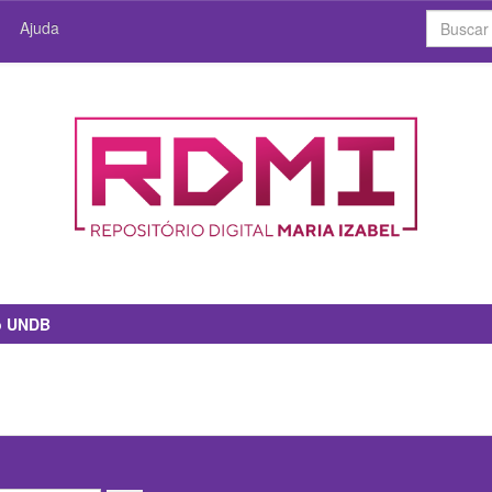
Ajuda
io UNDB