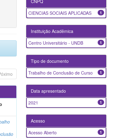
CNPQ
CIENCIAS SOCIAIS APLICADAS
1
Instituição Acadêmica
Centro Universitário - UNDB
1
Tipo de documento
Trabalho de Conclusão de Curso
1
Póximo
Data apresentado
2021
1
o
Acesso
balho
Acesso Aberto
1
clusão