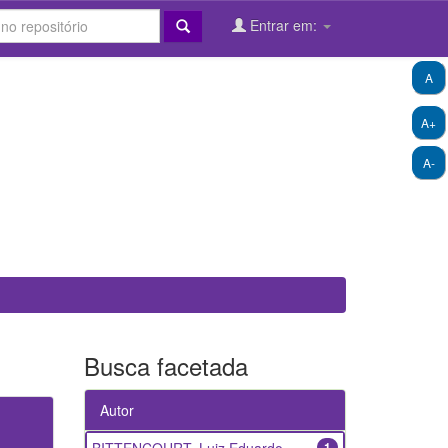
Entrar em:
A
A+
A-
Busca facetada
Autor
1