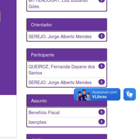
BITTENCOURT, Luiz Eduardo
Góes
Orientador
SEREJO, Jorge Alberto Mendes
1
Participante
QUEIROZ, Fernanda Dayane dos
1
Santos
SEREJO, Jorge Alberto Mendes
1
Assunto
Benefício Fiscal
1
Isenções
1