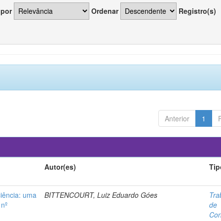
 por
Ordenar
Registro(s)
Anterior
1
Autor(es)
Tip
ciência: uma
BITTENCOURT, Luiz Eduardo Góes
Tra
 nº
de
Con