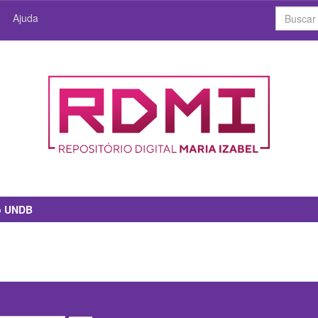
Ajuda
io UNDB