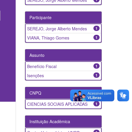
SEREJO, Jorge Alberto Mendes
Participante
SEREJO, Jorge Alberto Mendes
1
VIANA, Thiago Gomes
1
Assunto
Benefício Fiscal
1
Isenções
1
CNPQ
CIENCIAS SOCIAIS APLICADAS
1
Instituição Acadêmica