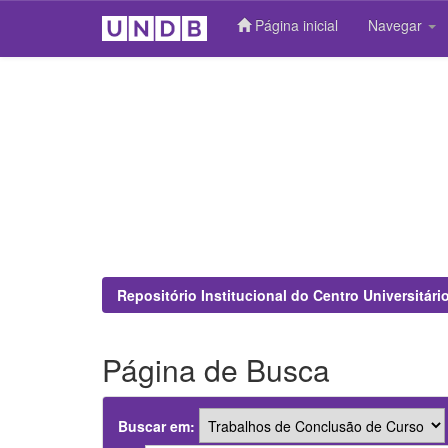
Página inicial
Navegar
Skip
navigation
Repositório Institucional do Centro Universitár
Página de Busca
Buscar em: