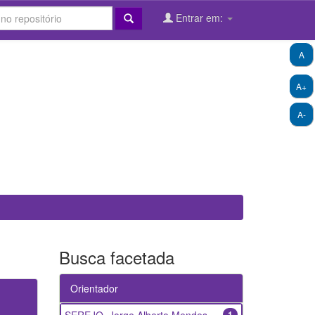
Entrar em:
A
A+
A-
Busca facetada
Orientador
1