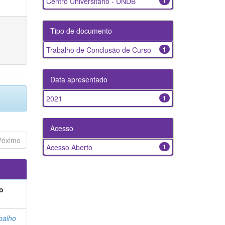
Centro Universitário - UNDB
1
Tipo de documento
Trabalho de Conclusão de Curso
1
Data apresentado
2021
1
Acesso
Póximo
Acesso Aberto
1
o
balho