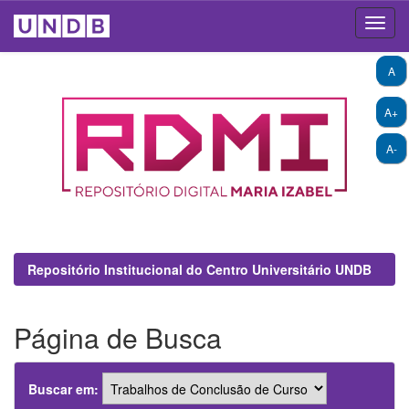
Skip
A
navigation
A+
A-
Repositório Institucional do Centro Universitário UNDB
Página de Busca
Buscar em: