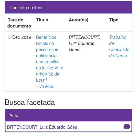
Conjunto de itens:
Data do
Título
Autor(es)
Tipo
documento
5-Dec-2019
Benefícios
BITTENCOURT,
Trabalho
fiscais da
Luiz Eduardo
de
pessoa com
Góes
Conclusão
deficiência:
de Curso
uma análise
do inciso VII o
artigo 92 da
Lei nº
7.799/02.
Busca facetada
Autor
BITTENCOURT, Luiz Eduardo Góes
1