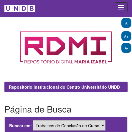
Skip
A
navigation
A+
A-
Repositório Institucional do Centro Universitário UNDB
Página de Busca
Buscar em: