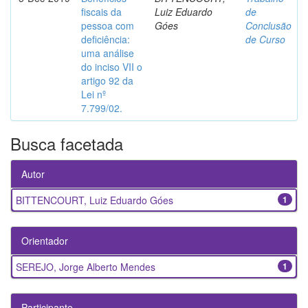
fiscais da
Luiz Eduardo
de
pessoa com
Góes
Conclusão
deficiência:
de Curso
uma análise
do inciso VII o
artigo 92 da
Lei nº
7.799/02.
Busca facetada
Autor
BITTENCOURT, Luiz Eduardo Góes
1
Orientador
SEREJO, Jorge Alberto Mendes
1
Participante