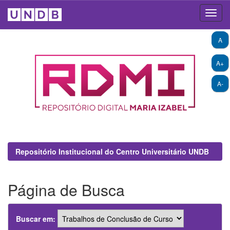
Skip
A
navigation
A+
A-
Repositório Institucional do Centro Universitário UNDB
Página de Busca
Buscar em: