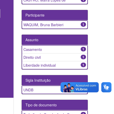
CASTRO, Maíra Lopes de
Participante
WAQUIM, Bruna Barbieri
1
Assunto
Casamento
1
Direito civil
1
Liberdade individual
1
Sigla Instituição
UNDB
1
Tipo de documento