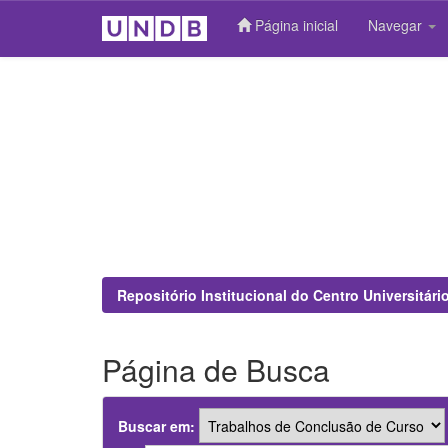
Página inicial
Navegar
Skip
navigation
Repositório Institucional do Centro Universitár
Página de Busca
Buscar em: