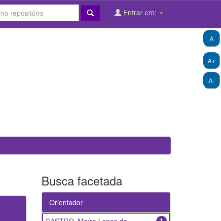
Entrar em:
A
A+
A-
Busca facetada
Orientador
1