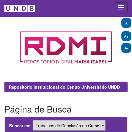
Skip
A
navigation
A+
A-
Repositório Institucional do Centro Universitário UNDB
Página de Busca
Buscar em: