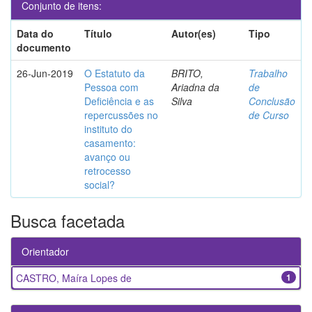
Conjunto de itens:
Data do
Título
Autor(es)
Tipo
documento
26-Jun-2019
O Estatuto da
BRITO,
Trabalho
Pessoa com
Ariadna da
de
Deficiência e as
Silva
Conclusão
repercussões no
de Curso
instituto do
casamento:
avanço ou
retrocesso
social?
Busca facetada
Orientador
CASTRO, Maíra Lopes de
1