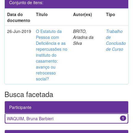
Conjunto de itens:
Data do
Título
Autor(es)
Tipo
documento
26-Jun-2019
O Estatuto da
BRITO,
Trabalho
Pessoa com
Ariadna da
de
Deficiência e as
Silva
Conclusão
repercussões no
de Curso
instituto do
casamento:
avanço ou
retrocesso
social?
Busca facetada
Participante
WAQUIM, Bruna Barbieri
1