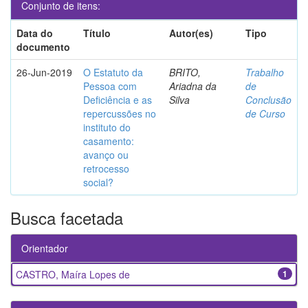
Conjunto de itens:
Data do
Título
Autor(es)
Tipo
documento
26-Jun-2019
O Estatuto da
BRITO,
Trabalho
Pessoa com
Ariadna da
de
Deficiência e as
Silva
Conclusão
repercussões no
de Curso
instituto do
casamento:
avanço ou
retrocesso
social?
Busca facetada
Orientador
CASTRO, Maíra Lopes de
1