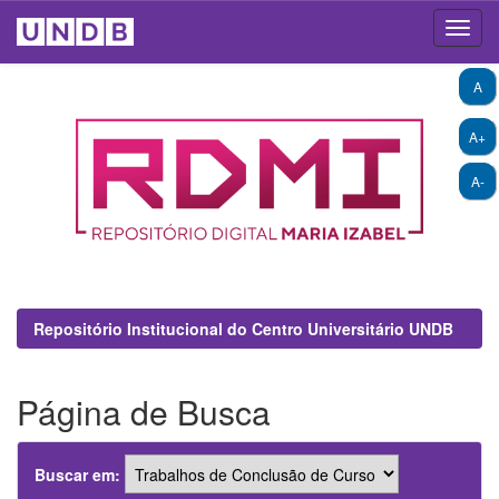
Skip
A
navigation
A+
A-
Repositório Institucional do Centro Universitário UNDB
Página de Busca
Buscar em: