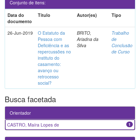
Conjunto de itens:
Data do
Título
Autor(es)
Tipo
documento
26-Jun-2019
O Estatuto da
BRITO,
Trabalho
Pessoa com
Ariadna da
de
Deficiência e as
Silva
Conclusão
repercussões no
de Curso
instituto do
casamento:
avanço ou
retrocesso
social?
Busca facetada
Orientador
CASTRO, Maíra Lopes de
1