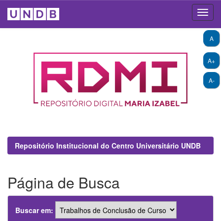
Skip
A
navigation
A+
A-
Repositório Institucional do Centro Universitário UNDB
Página de Busca
Buscar em: