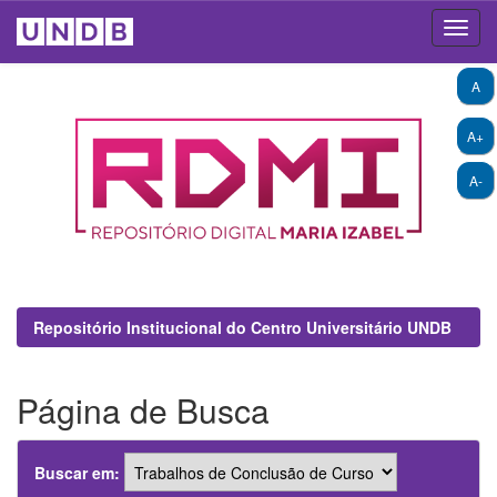
Skip
A
navigation
A+
A-
Repositório Institucional do Centro Universitário UNDB
Página de Busca
Buscar em: