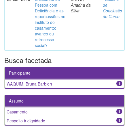
Pessoa com
Ariadna da
de
Deficiência e as
Silva
Conclusão
repercussões no
de Curso
instituto do
casamento:
avanço ou
retrocesso
social?
Busca facetada
Participante
WAQUIM, Bruna Barbieri
1
Assunto
Casamento
1
Respeito à dignidade
1