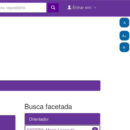
Entrar em:
A
A+
A-
Busca facetada
Orientador
1