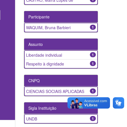
CASTRO, Maíra Lopes de
Participante
WAQUIM, Bruna Barbieri
1
Assunto
Liberdade individual
1
Respeito à dignidade
1
CNPQ
CIENCIAS SOCIAIS APLICADAS
1
Sigla Instituição
UNDB
1