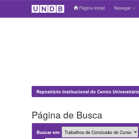
Página inicial
Navegar
Skip
navigation
Repositório Institucional do Centro Universitár
Página de Busca
Buscar em: