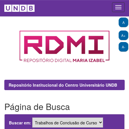
Skip
A
navigation
A+
A-
Repositório Institucional do Centro Universitário UNDB
Página de Busca
Buscar em: