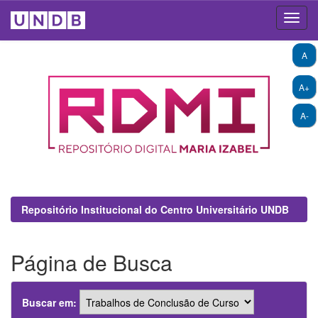
Skip
A
navigation
A+
A-
Repositório Institucional do Centro Universitário UNDB
Página de Busca
Buscar em: