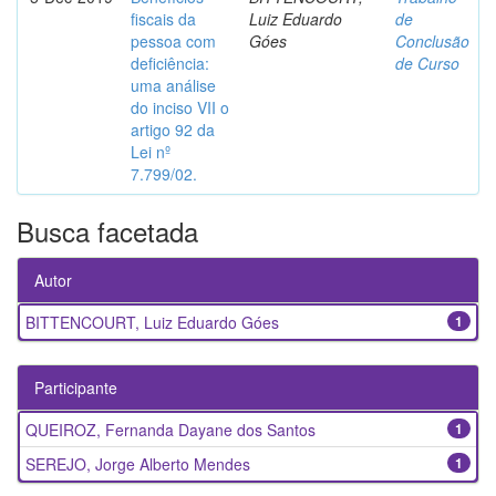
fiscais da
Luiz Eduardo
de
pessoa com
Góes
Conclusão
deficiência:
de Curso
uma análise
do inciso VII o
artigo 92 da
Lei nº
7.799/02.
Busca facetada
Autor
BITTENCOURT, Luiz Eduardo Góes
1
Participante
QUEIROZ, Fernanda Dayane dos Santos
1
SEREJO, Jorge Alberto Mendes
1