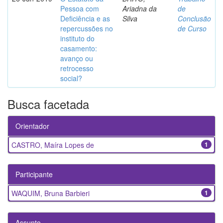
Pessoa com
Ariadna da
de
Deficiência e as
Silva
Conclusão
repercussões no
de Curso
instituto do
casamento:
avanço ou
retrocesso
social?
Busca facetada
Orientador
CASTRO, Maíra Lopes de
1
Participante
WAQUIM, Bruna Barbieri
1
Assunto