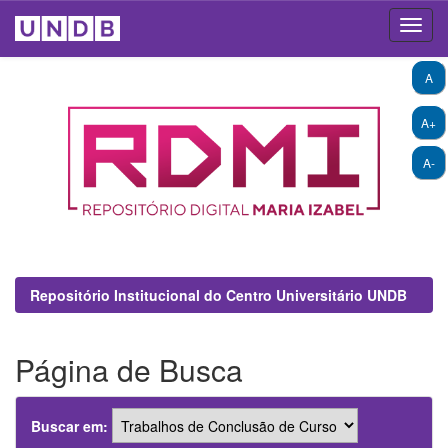
Skip
A
navigation
A+
A-
Repositório Institucional do Centro Universitário UNDB
Página de Busca
Buscar em: