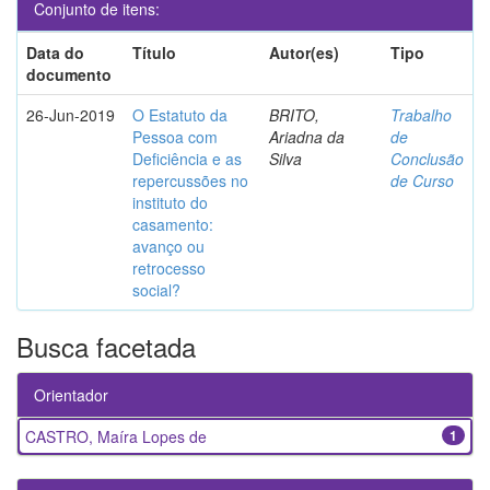
Conjunto de itens:
Data do
Título
Autor(es)
Tipo
documento
26-Jun-2019
O Estatuto da
BRITO,
Trabalho
Pessoa com
Ariadna da
de
Deficiência e as
Silva
Conclusão
repercussões no
de Curso
instituto do
casamento:
avanço ou
retrocesso
social?
Busca facetada
Orientador
CASTRO, Maíra Lopes de
1