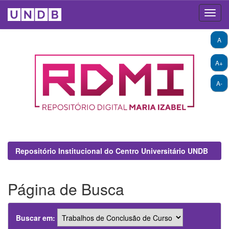
Skip
A
navigation
A+
A-
Repositório Institucional do Centro Universitário UNDB
Página de Busca
Buscar em: