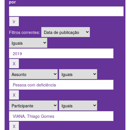
por
Filtros correntes: