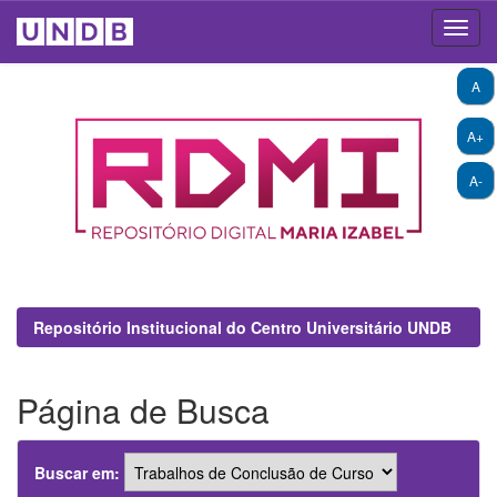
Skip
A
navigation
A+
A-
Repositório Institucional do Centro Universitário UNDB
Página de Busca
Buscar em: