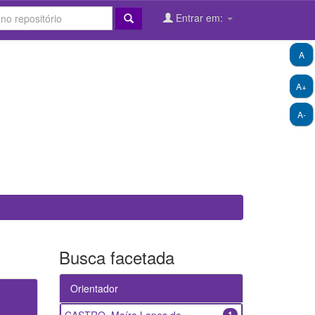
Entrar em:
A
A+
A-
Busca facetada
Orientador
1