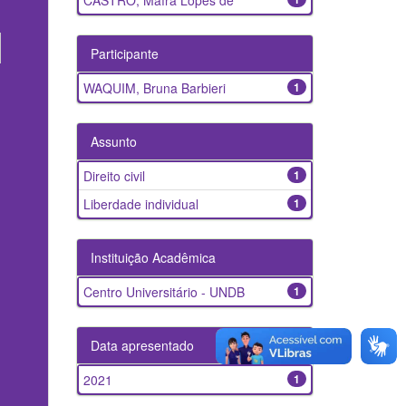
CASTRO, Maíra Lopes de
Participante
WAQUIM, Bruna Barbieri
1
Assunto
Direito civil
1
Liberdade individual
1
Instituição Acadêmica
Centro Universitário - UNDB
1
Data apresentado
2021
1