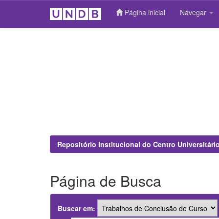
Página inicial
Navegar
Skip
navigation
Repositório Institucional do Centro Universitár
Página de Busca
Buscar em: