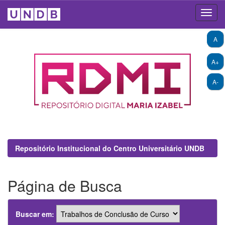
Skip
A
navigation
A+
A-
Repositório Institucional do Centro Universitário UNDB
Página de Busca
Buscar em: