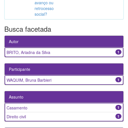
avanço ou
retrocesso
social?
Busca facetada
Autor
BRITO, Ariadna da Silva
1
Participante
WAQUIM, Bruna Barbieri
1
Assunto
Casamento
1
Direito civil
1