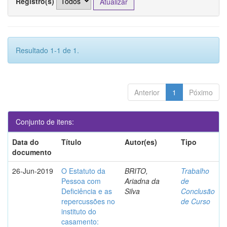
Registro(s)
Resultado 1-1 de 1.
Anterior
1
Póximo
Conjunto de itens:
Data do
Título
Autor(es)
Tipo
documento
26-Jun-2019
O Estatuto da
BRITO,
Trabalho
Pessoa com
Ariadna da
de
Deficiência e as
Silva
Conclusão
repercussões no
de Curso
instituto do
casamento: