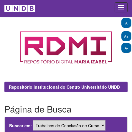
Skip
A
navigation
A+
A-
Repositório Institucional do Centro Universitário UNDB
Página de Busca
Buscar em: