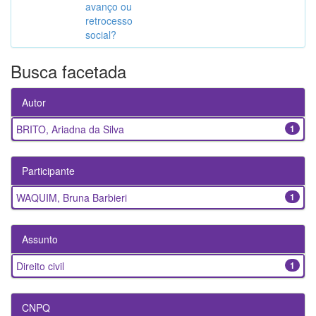
avanço ou
retrocesso
social?
Busca facetada
Autor
BRITO, Ariadna da Silva
1
Participante
WAQUIM, Bruna Barbieri
1
Assunto
Direito civil
1
CNPQ