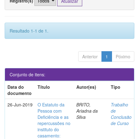
Registro(s)
Resultado 1-1 de 1.
Anterior
1
Póximo
Conjunto de itens:
Data do
Título
Autor(es)
Tipo
documento
26-Jun-2019
O Estatuto da
BRITO,
Trabalho
Pessoa com
Ariadna da
de
Deficiência e as
Silva
Conclusão
repercussões no
de Curso
instituto do
casamento: