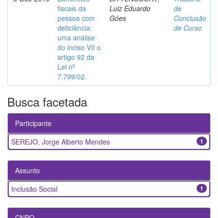
fiscais da
Luiz Eduardo
de
pessoa com
Góes
Conclusão
deficiência:
de Curso
uma análise
do inciso VII o
artigo 92 da
Lei nº
7.799/02.
Busca facetada
Participante
SEREJO, Jorge Alberto Mendes
1
Assunto
Inclusão Social
1
CNPQ