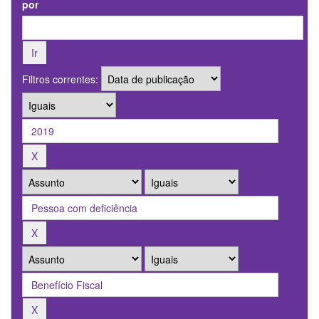
por
Filtros correntes: