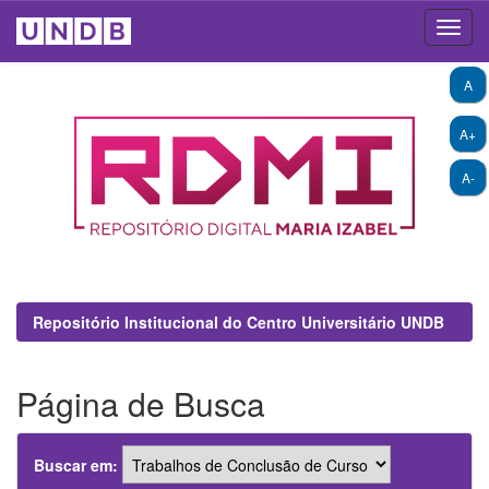
Skip
A
navigation
A+
A-
Repositório Institucional do Centro Universitário UNDB
Página de Busca
Buscar em: