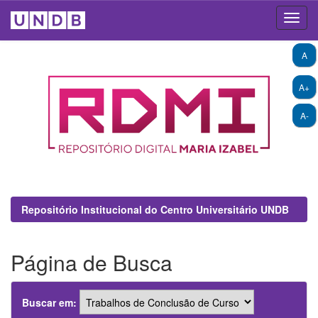
Skip
A
navigation
A+
A-
Repositório Institucional do Centro Universitário UNDB
Página de Busca
Buscar em: