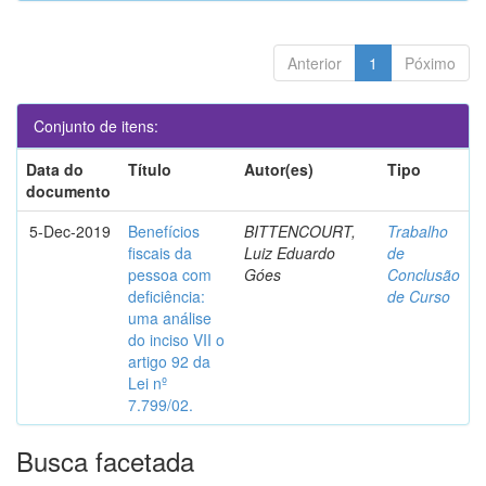
Anterior
1
Póximo
Conjunto de itens:
Data do
Título
Autor(es)
Tipo
documento
5-Dec-2019
Benefícios
BITTENCOURT,
Trabalho
fiscais da
Luiz Eduardo
de
pessoa com
Góes
Conclusão
deficiência:
de Curso
uma análise
do inciso VII o
artigo 92 da
Lei nº
7.799/02.
Busca facetada