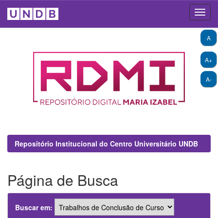
Skip
A
navigation
A+
A-
Repositório Institucional do Centro Universitário UNDB
Página de Busca
Buscar em: