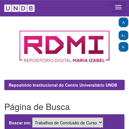
Skip
A
navigation
A+
A-
Repositório Institucional do Centro Universitário UNDB
Página de Busca
Buscar em: