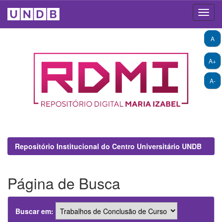
Skip
A
navigation
A+
A-
Repositório Institucional do Centro Universitário UNDB
Página de Busca
Buscar em: