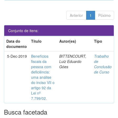
Anterior
1
Póximo
Conjunto de itens:
Data do
Título
Autor(es)
Tipo
documento
5-Dec-2019
Benefícios
BITTENCOURT,
Trabalho
fiscais da
Luiz Eduardo
de
pessoa com
Góes
Conclusão
deficiência:
de Curso
uma análise
do inciso VII o
artigo 92 da
Lei nº
7.799/02.
Busca facetada