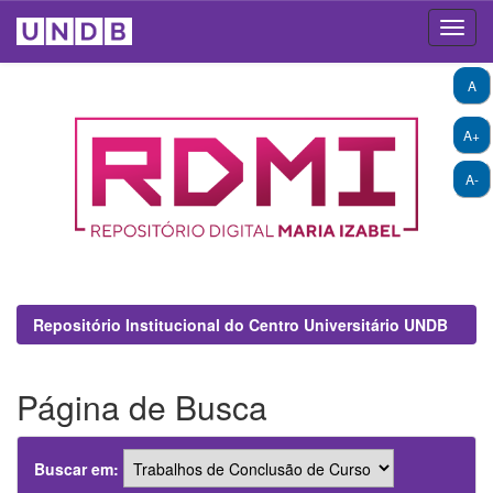
Skip
A
navigation
A+
A-
Repositório Institucional do Centro Universitário UNDB
Página de Busca
Buscar em: