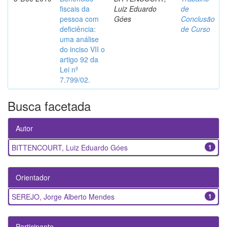
fiscais da
Luiz Eduardo
de
pessoa com
Góes
Conclusão
deficiência:
de Curso
uma análise
do inciso VII o
artigo 92 da
Lei nº
7.799/02.
Busca facetada
Autor
BITTENCOURT, Luiz Eduardo Góes
1
Orientador
SEREJO, Jorge Alberto Mendes
1
Participante