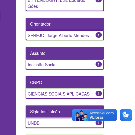
BITTENCOURT, Luiz Eduardo
Góes
Orientador
SEREJO, Jorge Alberto Mendes
1
Assunto
Inclusão Social
1
CNPQ
CIENCIAS SOCIAIS APLICADAS
1
Sigla Instituição
UNDB
1