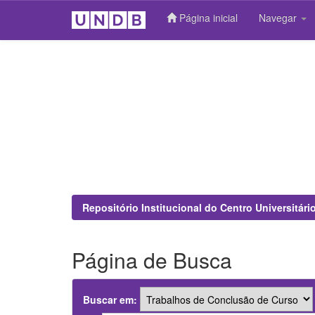
Página inicial
Navegar
Skip
navigation
Repositório Institucional do Centro Universitár
Página de Busca
Buscar em: