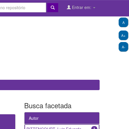
Entrar em:
A
A+
A-
Busca facetada
Autor
1