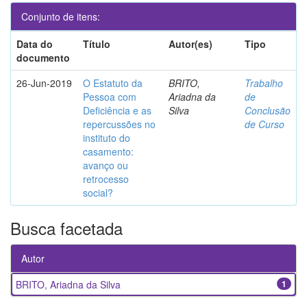
Conjunto de itens:
Data do
Título
Autor(es)
Tipo
documento
26-Jun-2019
O Estatuto da
BRITO,
Trabalho
Pessoa com
Ariadna da
de
Deficiência e as
Silva
Conclusão
repercussões no
de Curso
instituto do
casamento:
avanço ou
retrocesso
social?
Busca facetada
Autor
BRITO, Ariadna da Silva
1