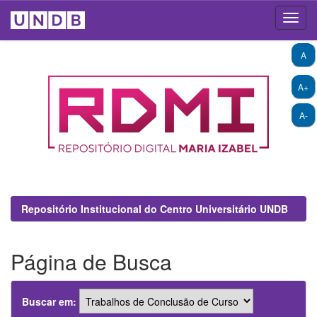
Skip
A
navigation
A+
A-
Repositório Institucional do Centro Universitário UNDB
Página de Busca
Buscar em: