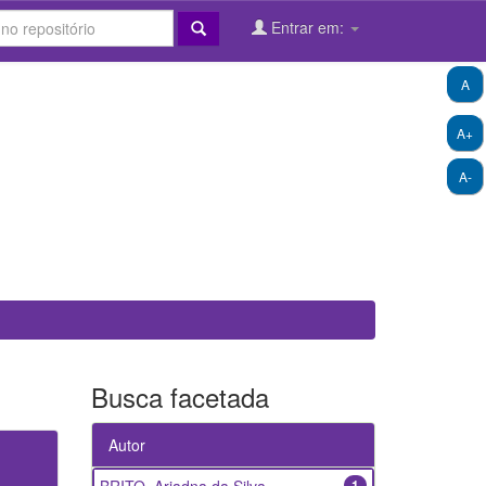
Entrar em:
A
A+
A-
Busca facetada
Autor
1