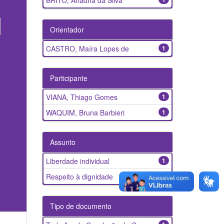
BRITO, Ariadna da Silva
Orientador
CASTRO, Maíra Lopes de
1
Participante
VIANA, Thiago Gomes
1
WAQUIM, Bruna Barbieri
1
Assunto
Liberdade individual
1
Respeito à dignidade
1
Tipo de documento