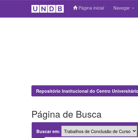
Página inicial
Navegar
Skip
navigation
Repositório Institucional do Centro Universitár
Página de Busca
Buscar em: