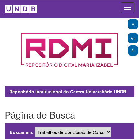
Skip
A
navigation
A+
A-
Repositório Institucional do Centro Universitário UNDB
Página de Busca
Buscar em: