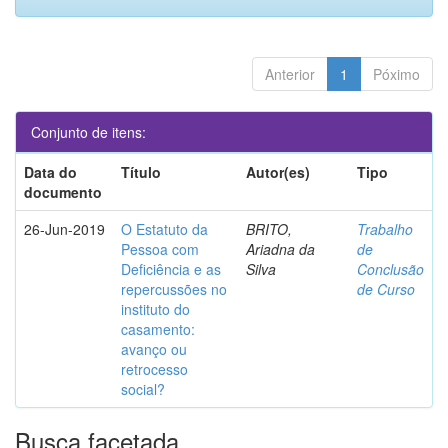
Anterior
1
Póximo
Conjunto de itens:
Data do
Título
Autor(es)
Tipo
documento
26-Jun-2019
O Estatuto da
BRITO,
Trabalho
Pessoa com
Ariadna da
de
Deficiência e as
Silva
Conclusão
repercussões no
de Curso
instituto do
casamento:
avanço ou
retrocesso
social?
Busca facetada