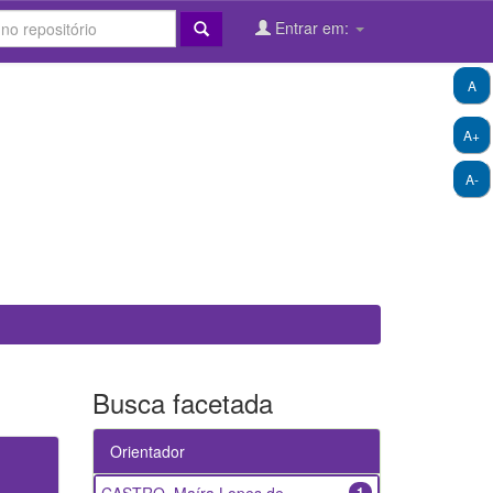
Entrar em:
A
A+
A-
Busca facetada
Orientador
1