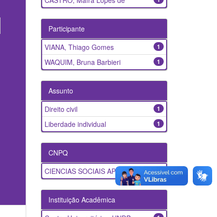
CASTRO, Maíra Lopes de
Participante
VIANA, Thiago Gomes
1
WAQUIM, Bruna Barbieri
1
Assunto
Direito civil
1
Liberdade individual
1
CNPQ
CIENCIAS SOCIAIS APLICADAS
1
Instituição Acadêmica