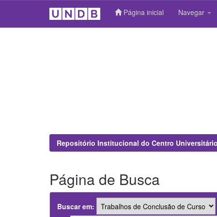
Página inicial
Navegar
Skip
navigation
Repositório Institucional do Centro Universitár
Página de Busca
Buscar em: