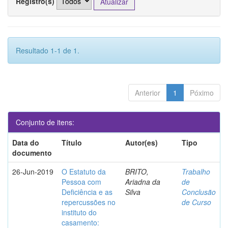
Registro(s)
Resultado 1-1 de 1.
Anterior
1
Póximo
Conjunto de itens:
Data do
Título
Autor(es)
Tipo
documento
26-Jun-2019
O Estatuto da
BRITO,
Trabalho
Pessoa com
Ariadna da
de
Deficiência e as
Silva
Conclusão
repercussões no
de Curso
instituto do
casamento: