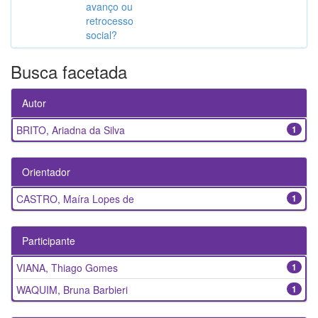
avanço ou
retrocesso
social?
Busca facetada
Autor
BRITO, Ariadna da Silva
1
Orientador
CASTRO, Maíra Lopes de
1
Participante
VIANA, Thiago Gomes
1
WAQUIM, Bruna Barbieri
1