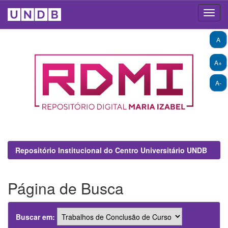
Skip
A
navigation
A+
A-
Repositório Institucional do Centro Universitário UNDB
Página de Busca
Buscar em: