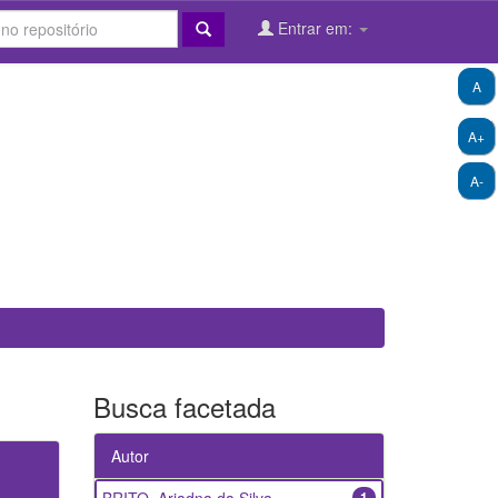
Entrar em:
A
A+
A-
Busca facetada
Autor
1