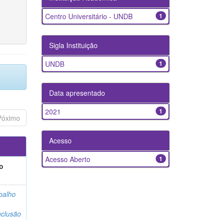
Centro Universitário - UNDB
1
Sigla Instituição
UNDB
1
Data apresentado
2021
1
Póximo
Acesso
Acesso Aberto
1
o
balho
clusão