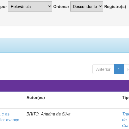
 por
Ordenar
Registro(s)
Anterior
1
Autor(es)
Tip
 e as
BRITO, Ariadna da Silva
Tra
nto: avanço
de
Con