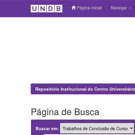
Página inicial
Navegar
Skip
navigation
Repositório Institucional do Centro Universitár
Página de Busca
Buscar em: