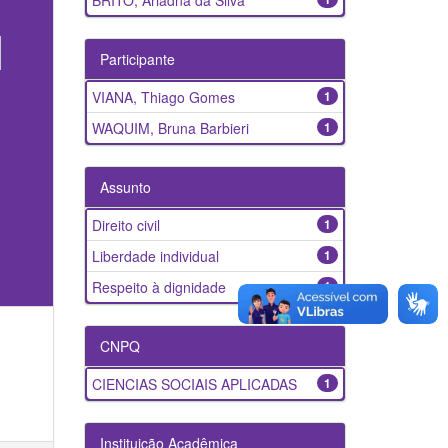
BRITO, Ariadna da Silva
Participante
VIANA, Thiago Gomes
1
WAQUIM, Bruna Barbieri
1
Assunto
Direito civil
1
Liberdade individual
1
Respeito à dignidade
1
CNPQ
CIENCIAS SOCIAIS APLICADAS
1
Instituição Acadêmica