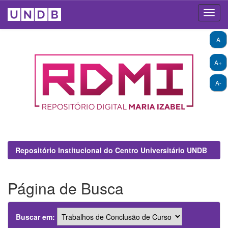
Skip
A
navigation
A+
A-
Repositório Institucional do Centro Universitário UNDB
Página de Busca
Buscar em: