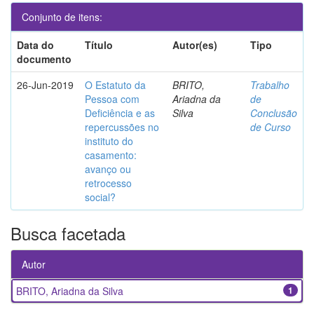
Conjunto de itens:
Data do
Título
Autor(es)
Tipo
documento
26-Jun-2019
O Estatuto da
BRITO,
Trabalho
Pessoa com
Ariadna da
de
Deficiência e as
Silva
Conclusão
repercussões no
de Curso
instituto do
casamento:
avanço ou
retrocesso
social?
Busca facetada
Autor
BRITO, Ariadna da Silva
1