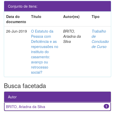
Conjunto de itens:
Data do
Título
Autor(es)
Tipo
documento
26-Jun-2019
O Estatuto da
BRITO,
Trabalho
Pessoa com
Ariadna da
de
Deficiência e as
Silva
Conclusão
repercussões no
de Curso
instituto do
casamento:
avanço ou
retrocesso
social?
Busca facetada
Autor
BRITO, Ariadna da Silva
1