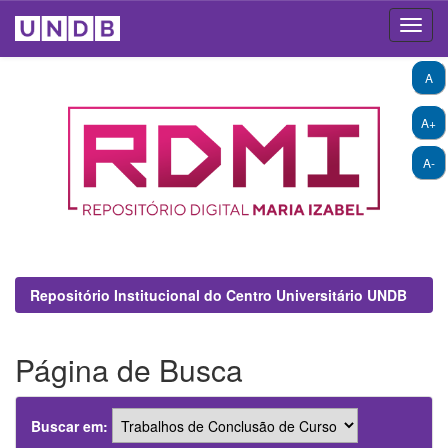
Skip
A
navigation
A+
A-
Repositório Institucional do Centro Universitário UNDB
Página de Busca
Buscar em: