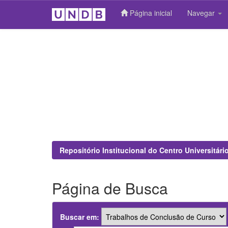
Página inicial
Navegar
Skip
navigation
Repositório Institucional do Centro Universitár
Página de Busca
Buscar em: