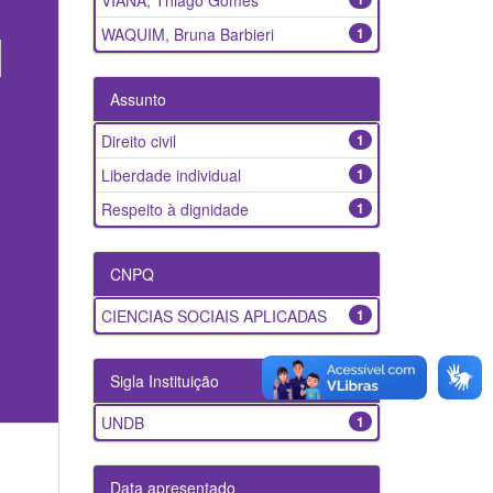
VIANA, Thiago Gomes
WAQUIM, Bruna Barbieri
1
Assunto
Direito civil
1
Liberdade individual
1
Respeito à dignidade
1
CNPQ
CIENCIAS SOCIAIS APLICADAS
1
Sigla Instituição
UNDB
1
Data apresentado