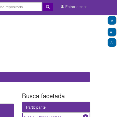
Entrar em:
A
A+
A-
Busca facetada
Participante
1