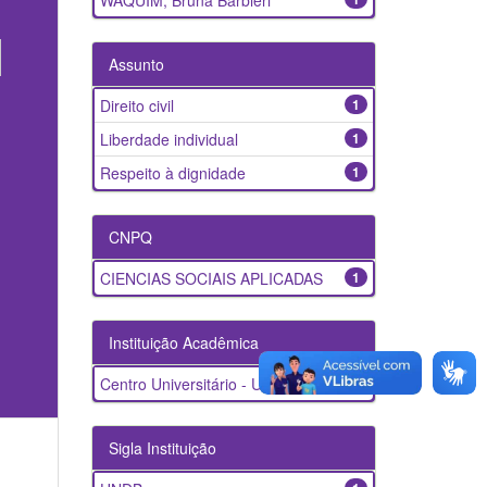
WAQUIM, Bruna Barbieri
Assunto
Direito civil
1
Liberdade individual
1
Respeito à dignidade
1
CNPQ
CIENCIAS SOCIAIS APLICADAS
1
Instituição Acadêmica
Centro Universitário - UNDB
1
Sigla Instituição