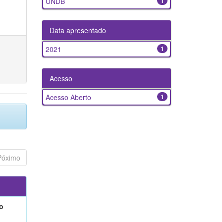
UNDB
1
Data apresentado
2021
1
Acesso
Acesso Aberto
1
Póximo
o