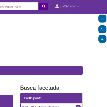
Entrar em:
A
A+
A-
Busca facetada
Participante
1