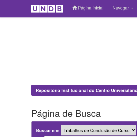
Página inicial
Navegar
Skip
navigation
Repositório Institucional do Centro Universitár
Página de Busca
Buscar em: