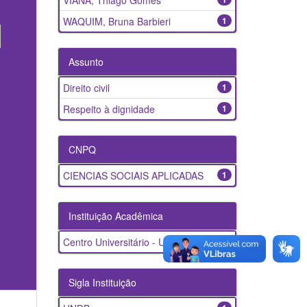
VIANA, Thiago Gomes
WAQUIM, Bruna Barbieri
1
Assunto
Direito civil
1
Respeito à dignidade
1
CNPQ
CIENCIAS SOCIAIS APLICADAS
1
Instituição Acadêmica
Centro Universitário - UNDB
1
Sigla Instituição