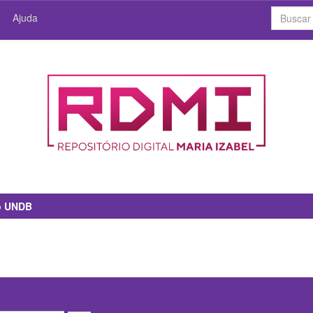
Ajuda
io UNDB