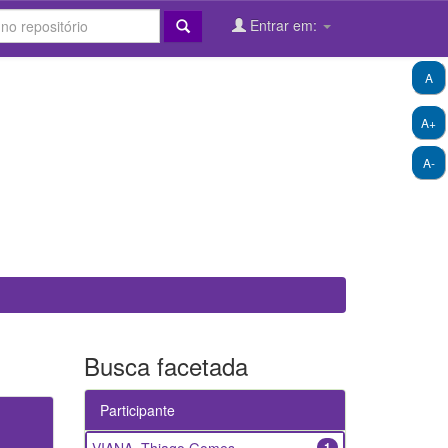
Entrar em:
A
A+
A-
Busca facetada
Participante
1