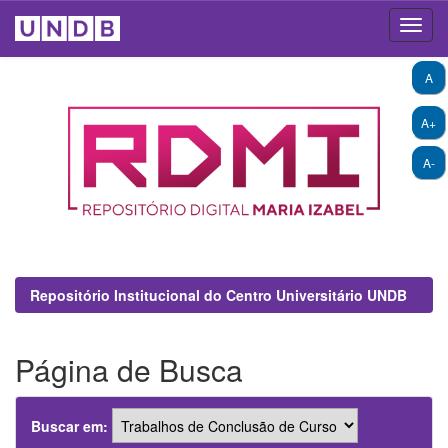
Skip
A
navigation
A+
A-
Repositório Institucional do Centro Universitário UNDB
Página de Busca
Buscar em: