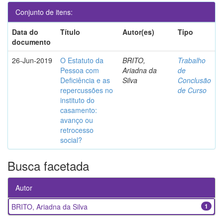
Conjunto de itens:
Data do
Título
Autor(es)
Tipo
documento
26-Jun-2019
O Estatuto da
BRITO,
Trabalho
Pessoa com
Ariadna da
de
Deficiência e as
Silva
Conclusão
repercussões no
de Curso
instituto do
casamento:
avanço ou
retrocesso
social?
Busca facetada
Autor
BRITO, Ariadna da Silva
1