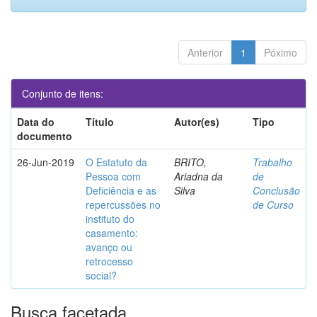
Anterior
1
Póximo
Conjunto de itens:
Data do
Título
Autor(es)
Tipo
documento
26-Jun-2019
O Estatuto da
BRITO,
Trabalho
Pessoa com
Ariadna da
de
Deficiência e as
Silva
Conclusão
repercussões no
de Curso
instituto do
casamento:
avanço ou
retrocesso
social?
Busca facetada