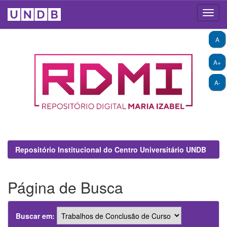
Skip
A
navigation
A+
A-
Repositório Institucional do Centro Universitário UNDB
Página de Busca
Buscar em: