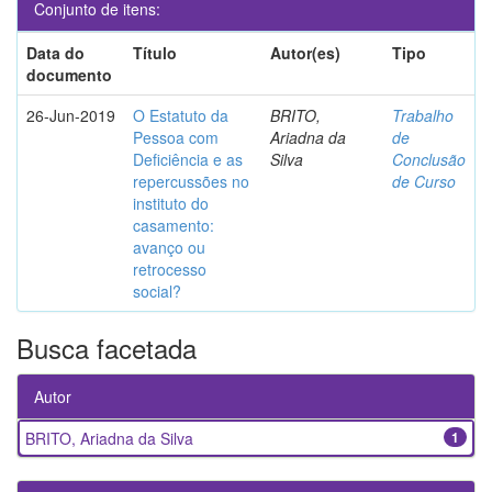
Conjunto de itens:
Data do
Título
Autor(es)
Tipo
documento
26-Jun-2019
O Estatuto da
BRITO,
Trabalho
Pessoa com
Ariadna da
de
Deficiência e as
Silva
Conclusão
repercussões no
de Curso
instituto do
casamento:
avanço ou
retrocesso
social?
Busca facetada
Autor
BRITO, Ariadna da Silva
1