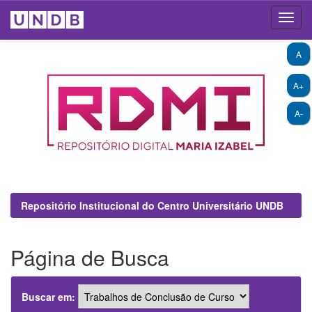
Skip
A
navigation
A+
A-
Repositório Institucional do Centro Universitário UNDB
Página de Busca
Buscar em: